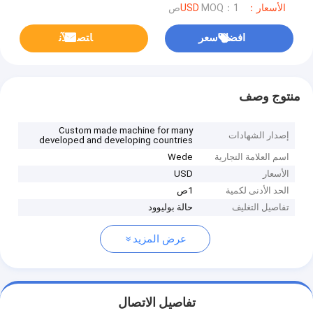
الأسعار：USD
MOQ：1ص
افضل سعر
ﺎﺘﺼﻟ ﺍﻶﻧ
منتوج وصف
Custom made machine for many
إصدار الشهادات
developed and developing countries
اسم العلامة التجارية
Wede
الأسعار
USD
الحد الأدنى لكمية
1ص
تفاصيل التغليف
حالة بوليوود
عرض المزيد
تفاصيل الاتصال