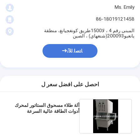
Ms. Emily
86-18019121458
المبنى رقم 4 ، لا1500طريق كونغجيانغ، منطقة
يانغبو200093(شنغهاي) ، الصين
ﺎﺘﺼﻟ ﺍﻶﻧ
احصل على افضل سعر ل
آلة طلاء مسحوق الستاتور لمحرك
أدوات الطاقة عالية السرعة