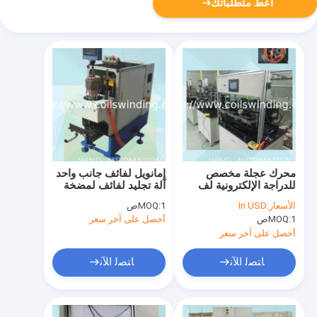
أعط متطلباتك
محرك عجلة مخصص
إمانويل لفائف جانب واحد
للدراجة الإلكترونية لف
آلة تجليد لفائف لمضخة
محرك ذو محور ثابت بدون
ضاغط التعريفي المحرك
الأسعار:
In USD
1ص
MOQ:
فرش لفائف المعطي
1ص
MOQ:
أحصل على آخر سعر
أحصل على آخر سعر
ﺎﺘﺼﻟ ﺍﻶﻧ
ﺎﺘﺼﻟ ﺍﻶﻧ