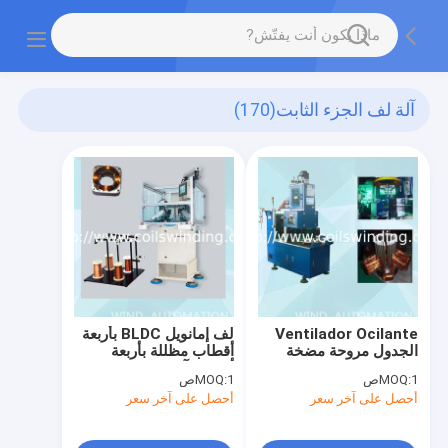
آلة لف الجزء الثابت
(170)
Ventilador Ocilante
لف إمانويل BLDC بأربعة
الجدول مروحة مضخة
أقطاب مظللة بأربعة
ضاغط الجزء الثابت
أقطاب آلة لف إبرة الذراع
1ص
MOQ:
1ص
MOQ:
التلقائي لفائف صنع آلة
أحصل على آخر سعر
أحصل على آخر سعر
تصنيع المحرك