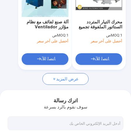
جولة في المصنع
مراقبة الجودة
محرك التيار المتردد
آلة صنع لفائف مع نظام
الستاتور الملفوفة تجميع
مؤازر Ventilador
اتصل بنا
الملفوفات الملفوفة ربط
Ocilante Stator لفائف
1ص
MOQ:
1ص
MOQ:
ربط آلة
أوتوماتيكية
أحصل على آخر سعر
أحصل على آخر سعر
اطلب اقتباس
ﺎﺘﺼﻟ ﺍﻶﻧ
ﺎﺘﺼﻟ ﺍﻶﻧ
آلة تصنيع حديد التسليح
عرض المزيد
آلة لف الجزء الثابت
آلات تصنيع المحولات للسيارات
اترك رسالة
سوف نقوم بالرد بسرعة
آلة بناء السطح المطبخ الحراري
آلة معالجة الورق للمحرك الكهربائي