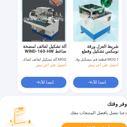
شريط العزل ورقة
آلة تشكيل لفائف لمضخة
نومكس تشكيل وقطع
ضاغط WIND-160-HW
عزل مضخة بوليستر NPN
1 قطعة قم بتشكيل وقطع الورق العازل لعزل خلايا المحرك التعريفي مثل مضخة المياه والسقف
MOQ:
MOQ:
آلة تشكيل لفائف لضاغط المضخة
DMD
أحصل على آخر سعر
أحصل على آخر سعر
ﺎﺘﺼﻟ ﺍﻶﻧ
ﺎﺘﺼﻟ ﺍﻶﻧ
وفر وقتك
دعنا نتصل بأفضل المنتجات معك.