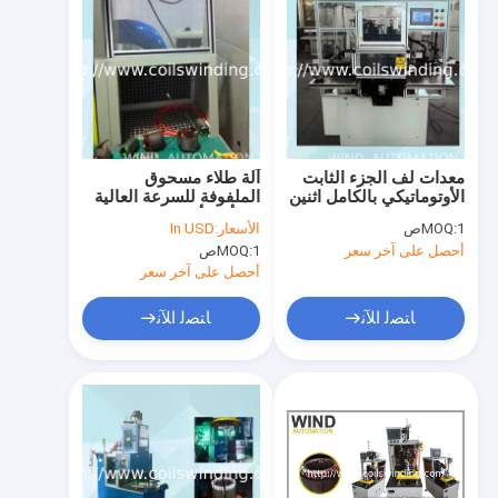
معدات لف الجزء الثابت
آلة طلاء مسحوق
الأوتوماتيكي بالكامل اثنين
الملفوفة للسرعة العالية
من القطب 2 القطب
من أجل أدوات الطاقة
1ص
MOQ:
الأسعار:
In USD
الثابت العالمي اللفاف
أحصل على آخر سعر
1ص
MOQ:
أحصل على آخر سعر
ﺎﺘﺼﻟ ﺍﻶﻧ
ﺎﺘﺼﻟ ﺍﻶﻧ
المنزل
المنتجات
حولنا