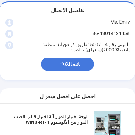
تفاصيل الاتصال
Ms. Emily
86-18019121458
المبنى رقم 4 ، لا1500طريق كونغجيانغ، منطقة
يانغبو200093(شنغهاي) ، الصين
ﺎﺘﺼﻟ ﺍﻶﻧ
احصل على افضل سعر ل
لوحة اختبار الدوار آلة اختبار قالب الصب
الدوار من الألومنيوم WIND-RT-1
لمحرك تحريض التيار المتردد