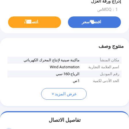
إدراج ورقة العزل
MOQ：1ص
افضل سعر
ﺎﺘﺼﻟ ﺍﻶﻧ
منتوج وصف
مكان المنشأ
ماكينة صينية لإنتاج المحرك الكهربائي
اسم العلامة التجارية
Wind Automation
رقم الموديل
الرياح-160-سي
الحد الأدنى لكمية
1ص
عرض المزيد
تفاصيل الاتصال