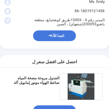
Ms. Emily
86-18019121458
المبنى رقم 4 ، لا1500طريق كونغجيانغ، منطقة
يانغبو200093(شنغهاي) ، الصين
ﺎﺘﺼﻟ ﺍﻶﻧ
احصل على افضل سعر ل
الجدول مروحة مضخة المياه
ضاغط الهواء موتور إمانويل آلة
إدراج ورقة العزل