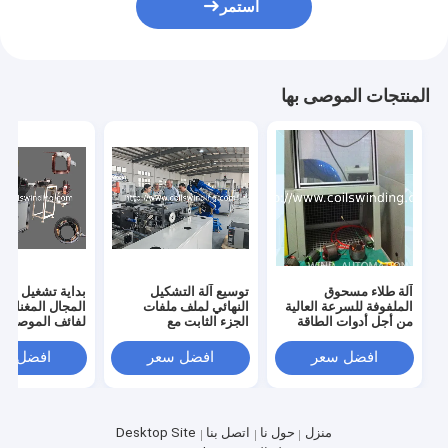
استمر
المنتجات الموصى بها
آلة طلاء مسحوق
توسيع آلة التشكيل
بداية تشغيل لفا
الملفوفة للسرعة العالية
النهائي لملف ملفات
المجال المغناط
من أجل أدوات الطاقة
الجزء الثابت مع
لفائف الموصل 
ولف
افضل سعر
افضل سعر
افضل سع
منزل
حول نا
اتصل بنا
Desktop Site