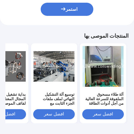
استمر
المنتجات الموصى بها
آلة طلاء مسحوق
توسيع آلة التشكيل
بداية تشغيل لفا
الملفوفة للسرعة العالية
النهائي لملف ملفات
المجال المغناط
من أجل أدوات الطاقة
الجزء الثابت مع
لفائف الموصل 
ولف
افضل سعر
افضل سعر
افضل سع