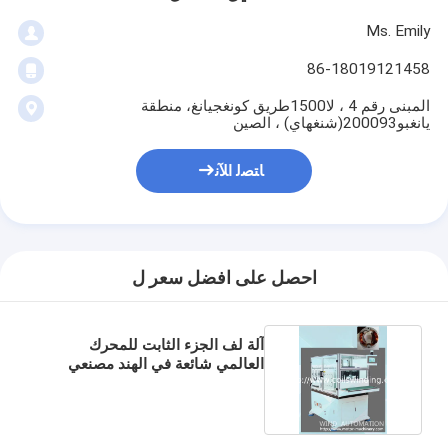
Ms. Emily
86-18019121458
المبنى رقم 4 ، لا1500طريق كونغجيانغ، منطقة
يانغبو200093(شنغهاي) ، الصين
ﺎﺘﺼﻟ ﺍﻶﻧ
احصل على افضل سعر ل
آلة لف الجزء الثابت للمحرك
العالمي شائعة في الهند مصنعي
القطب الثابت