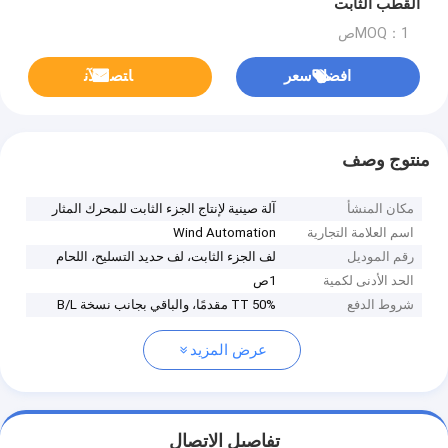
القطب الثابت
MOQ：1ص
افضل سعر
ﺎﺘﺼﻟ ﺍﻶﻧ
منتوج وصف
مكان المنشأ
آلة صينية لإنتاج الجزء الثابت للمحرك المثار
اسم العلامة التجارية
Wind Automation
رقم الموديل
لف الجزء الثابت، لف حديد التسليح، اللحام
الحد الأدنى لكمية
1ص
شروط الدفع
50% TT مقدمًا، والباقي بجانب نسخة B/L
عرض المزيد
تفاصيل الاتصال