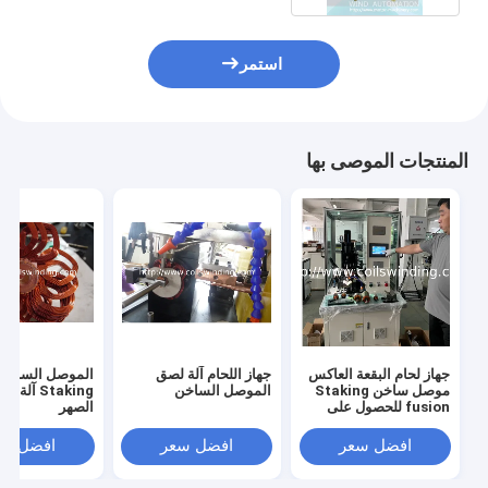
استمر
المنتجات الموصى بها
جهاز لحام البقعة العاكس
جهاز اللحام آلة لصق
الموصل الساخن 
موصل ساخن Staking
الموصل الساخن
Staking آل
fusion للحصول على
الصهر
سلك رفيع كبير بتردد عالي
افضل سعر
افضل سعر
افضل سع