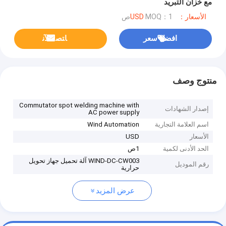
مع خزان التبريد
الأسعار：USD
MOQ：1ص
افضل سعر
ﺎﺘﺼﻟ ﺍﻶﻧ
منتوج وصف
Commutator spot welding machine with
إصدار الشهادات
AC power supply
اسم العلامة التجارية
Wind Automation
الأسعار
USD
الحد الأدنى لكمية
1ص
WIND-DC-CW003 آلة تحميل جهاز تحويل
رقم الموديل
حرارية
عرض المزيد