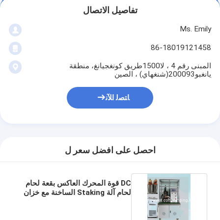
تفاصيل الاتصال
Ms. Emily
86-18019121458
المبنى رقم 4 ، لا1500طريق كونغجيانغ، منطقة
يانغبو200093(شنغهاي) ، الصين
ﺎﺘﺼﻟ ﺍﻶﻧ
احصل على افضل سعر ل
DC قوة المحرك العاكس بقعة لحام
لحام آلة Staking الساخنة مع خزان
التبريد