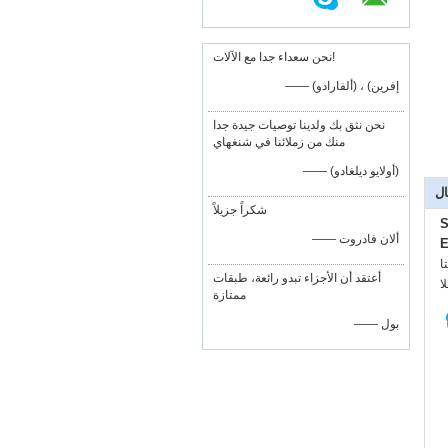
نحن سعداء جدا مع الآلات!
—— إفرين) ، (ألفارادو)
نحن نثق بك ولدينا توصيات جيدة جدا
منك من زملائنا في شنغهاي
—— (أولايو ديلغادو)
ال
شكراً جزيلاً
S
—— ألان فادروت
E
:
أعتقد أن الأجزاء تبدو رائعة، طبقات
:
ممتازة
—— بول