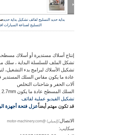
بداية حديد التسليح لفائف تشكيل بداية حديد
صو
التسليح لصناعة السيارات
اف
إنتاج أسلاك مستديرة أو أسلاك مسطحة للسل
تشكل الملف للسلسلة البداية ، سلك مس
تشكيل الأسلاك لبرامج بدء التشغيل، لتول
عادة ما يكون مقاس السلك المستدير في نطاق 1.8mm إلى 3.5mm ، ولسي
آلات الحفر و شاحنات التخلص
السلك المسطح عادة ما يكون 2.7mm إلى 7.0mm
تشكيل الفيديو عملية لفائف
قد تكون مهتم أيضاً
عزل فتحة أجهزة الب
الاتصال:
(إيميلي) @motor-machinery.com
سكايب: