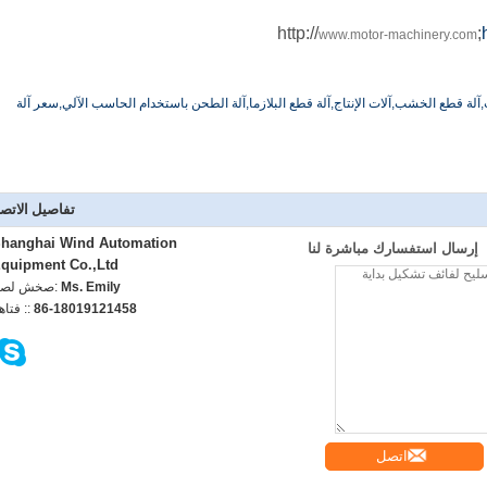
;
www.motor-machinery.com
ب,آلة قطع الخشب,آلات الإنتاج,آلة قطع البلازما,آلة الطحن باستخدام الحاسب الآلي,سعر آلة
تفاصيل الاتص
hanghai Wind Automation
إرسال استفسارك مباشرة لنا
quipment Co.,Ltd
Ms. Emily
اتصل شخص
86-18019121458
الهاتف :
اتصل