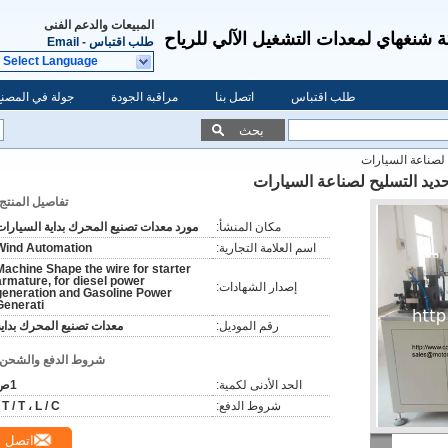
المبيعات والدعم الفنى
شنغهاي لمعدات التشغيل الآلي للرياح
طلب اقتباس
-
Email
Select Language
طلب اقتباس
اتصل بنا
مراقبة الجودة
جولة في المصنع
بحث
 لصناعة السيارات
حديد التسليح لصناعة السيارات
تفاصيل المنتج:
مكان المنشأ:
مورد معدات تصنيع المحرك بداية السيارات
اسم العلامة التجارية:
Wind Automation
Machine Shape the wire for starter
armature, for diesel power
إصدار الشهادات:
generation and Gasoline Power
Generati
رقم الموديل:
معدات تصنيع المحرك بداية
شروط الدفع والشحن:
الحد الأدنى لكمية:
1ص
شروط الدفع:
T / T ، L / C ،
اتصل