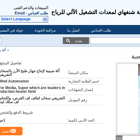
المبيعات والدعم الفنى
شنغهاي لمعدات التشغيل الآلي للرياح
طلب اقتباس
-
Email
Select Language
طلب اقتباس
اتصل بنا
مراقبة الجودة
جولة في المصنع
بحث
آلة 
دبة
تفاصيل المنتج:
آلة صينية لإنتاج جهاز طبخ الأرز بالسخا
مكان المنشأ:
التعريفي
اسم العلامة التجارية:
Wind Automation
For Media, Supor which are leaders in
إصدار الشهادات:
induction heater field
التعريفي سخان لفائف لف القرص، واللحام،
رقم الموديل:
لف سلك ليتز
شروط الدفع والشحن:
الحد الأدنى لكمية:
1ص
اتصل