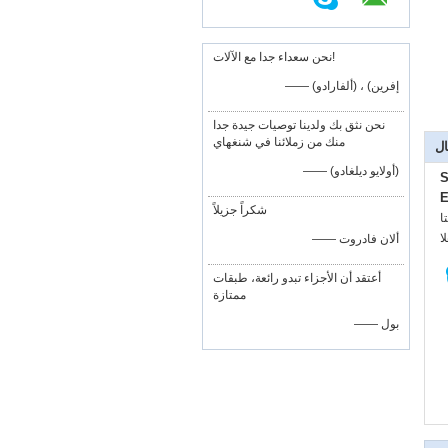
نحن سعداء جدا مع الآلات!
—— إفرين) ، (ألفارادو)
نحن نثق بك ولدينا توصيات جيدة جدا
منك من زملائنا في شنغهاي
ال
—— (أولايو ديلغادو)
S
E
شكراً جزيلاً
:
:
—— ألان فادروت
أعتقد أن الأجزاء تبدو رائعة، طبقات
ممتازة
—— بول