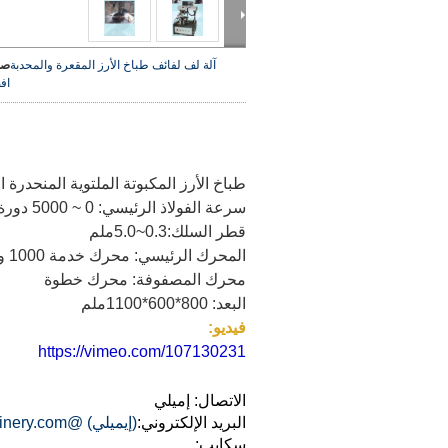
آلة لف لفائف طباخ الأرز المقعرة والمحدبة
صو
اف
طباخ الأرز المكبوتة الملتوية المنحدرة 
سرعة الفولاذ الرئيسي: 0 ~ 5000 دورة في الدقيقة قابلة للتعديل
قطر السلك:0.3~5.0ملم
المحرك الرئيسي: محرك خدمة 1000 واط، 220 فولت
محرك المصفوفة: محرك خطوة
البعد: 800*600*1100ملم
فيديو:
https://vimeo.com/107130231
الاتصال: إميلي
البريد الإلكتروني:
(إيميلي) @motor-machinery.com
سكايب: