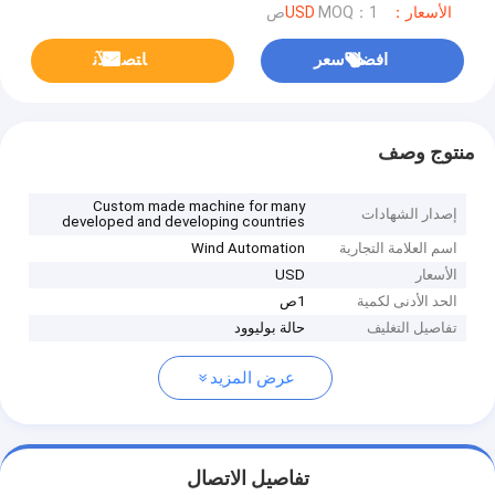
الأسعار：USD
MOQ：1ص
افضل سعر
ﺎﺘﺼﻟ ﺍﻶﻧ
منتوج وصف
Custom made machine for many
إصدار الشهادات
developed and developing countries
اسم العلامة التجارية
Wind Automation
الأسعار
USD
الحد الأدنى لكمية
1ص
تفاصيل التغليف
حالة بوليوود
عرض المزيد
تفاصيل الاتصال