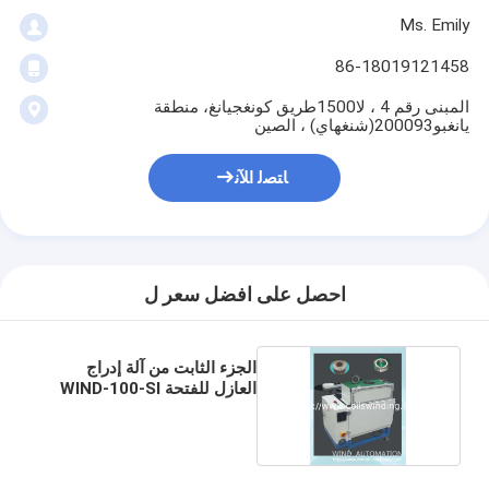
Ms. Emily
86-18019121458
المبنى رقم 4 ، لا1500طريق كونغجيانغ، منطقة
يانغبو200093(شنغهاي) ، الصين
ﺎﺘﺼﻟ ﺍﻶﻧ
احصل على افضل سعر ل
الجزء الثابت من آلة إدراج
العازل للفتحة WIND-100-SI