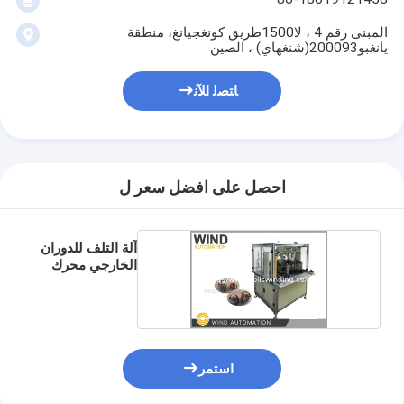
المبنى رقم 4 ، لا1500طريق كونغجيانغ، منطقة
يانغبو200093(شنغهاي) ، الصين
ﺎﺘﺼﻟ ﺍﻶﻧ
احصل على افضل سعر ل
آلة التلف للدوران
الخارجي محرك
AC
استمر