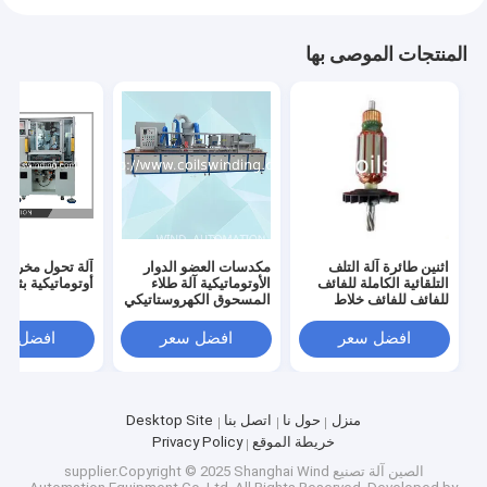
المنتجات الموصى بها
اثنين طائرة آلة التلف
مكدسات العضو الدوار
آلة تحول مخرطة
التلقائية الكاملة للفائف
الأوتوماتيكية آلة طلاء
أوتوماتيكية بثلاث
للفائف للفائف خلاط
المسحوق الكهروستاتيكي
المحرك W
AKZO NOBEL Resin
Insulation
افضل سعر
افضل سعر
افضل سع
منزل
حول نا
اتصل بنا
Desktop Site
خريطة الموقع
Privacy Policy
الصين آلة تصنيع
supplier.Copyright © 2025 Shanghai Wind