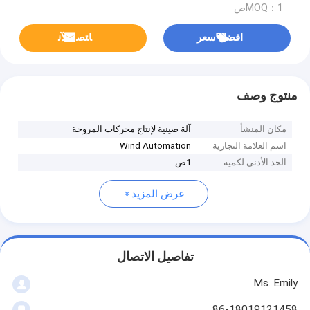
MOQ：1ص
افضل سعر
ﺎﺘﺼﻟ ﺍﻶﻧ
منتوج وصف
مكان المنشأ
آلة صينية لإنتاج محركات المروحة
اسم العلامة التجارية
Wind Automation
الحد الأدنى لكمية
1ص
عرض المزيد
تفاصيل الاتصال
Ms. Emily
86-18019121458