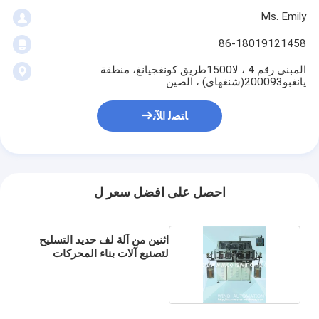
Ms. Emily
86-18019121458
المبنى رقم 4 ، لا1500طريق كونغجيانغ، منطقة
يانغبو200093(شنغهاي) ، الصين
ﺎﺘﺼﻟ ﺍﻶﻧ
احصل على افضل سعر ل
اثنين من آلة لف حديد التسليح
لتصنيع آلات بناء المحركات