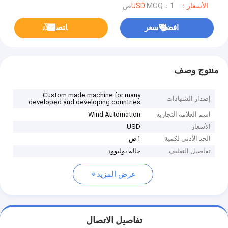
الأسعار：USD
MOQ：1ص
افضل سعر
ﺎﺘﺼﻟ ﺍﻶﻧ
منتوج وصف
Custom made machine for many
إصدار الشهادات
developed and developing countries
اسم العلامة التجارية
Wind Automation
الأسعار
USD
الحد الأدنى لكمية
1ص
تفاصيل التغليف
حالة بوليوود
عرض المزيد
تفاصيل الاتصال