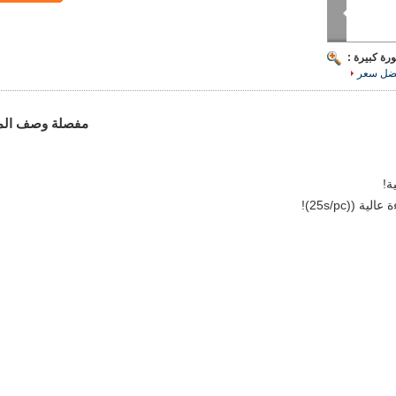
رة كبيرة :
ضل سعر
مفصلة وصف الم
 ((25s/pc)!