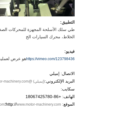
التطبيق:
طي سلك الأسلحة المجهزة للمحركات الصغير
الخلاط، محرك السيارات الخ
فيديو:
هو عرض لعملية 
https://vimeo.com/123798436
الاتصال: إميلي
البريد الإلكتروني:
(إيميلي) @motor-machinery.com
سكايب:
الهاتف: +86-18067425780
الموقع: http://
؛
com
www.motor-machinery.com