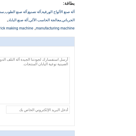
بطاقة:
آلة صنع الألواح الورقية,آلة تصنيع,آلة صنع الطوب,سع
,
الجرباتي,معالجة الحاسب الآلي,آلة صنع الباباد
,
rick making machine
manufacturing machine