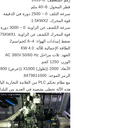
رقم المنعطف: 0~9999
قطر المحول: 8~40 ملم
سرعة التلف: 0 ~ 2500 دورة في الدقيقة
قوة المحرك: 1.5KWX2
سرعة الكشف عن الزاوية: 0 ~ 3000 دورة في الدقيقة
قوة المحرك الكشف عن الزاوية: 0.75KWX1
ضغط إمدادات الهواء: 4~6 كجم/سم2
الطاقة الإجمالية للآلة: 4.0 KW
الجهد: ثلاث مراحل AC 380V 50/60 Hz
الوزن: 1250 كجم
الأبعاد: 2000 ((طول) X1000 ((عرض) X1800 ((ارتفاع) ملم
الرمز الموحد: 8479811000
مع نظام تحكم PLC من العلامة التجارية اليابانية ونظام خدمة،
هذه الآلة تحظى بشعبية في العديد من البلد