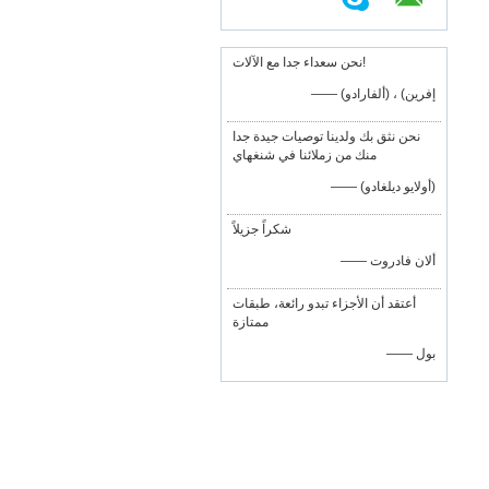
نحن سعداء جدا مع الآلات!
—— إفرين) ، (ألفارادو)
نحن نثق بك ولدينا توصيات جيدة جدا
منك من زملائنا في شنغهاي
—— (أولايو ديلغادو)
شكراً جزيلاً
—— ألان فادروت
أعتقد أن الأجزاء تبدو رائعة، طبقات
ممتازة
—— بول