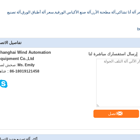
ر آلة أتا تشاكي,آلة مطحنة الأرز,آلة صنع الأكياس الورقية,سعر آلة أطباق الورق,آلة تصنيع
b
تفاصيل الاتص
hanghai Wind Automation
إرسال استفسارك مباشرة لنا
quipment Co.,Ltd
Ms. Emily
اتصل شخص
86-18019121458
الهاتف :
اتصل
أكثر آلة تصنيع حديد التسل