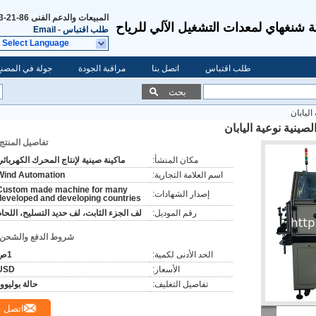
المبيعات والدعم الفنى
86-21-58992293
شنغهاي لمعدات التشغيل الآلي للرياح
طلب اقتباس
-
Email
Select Language
طلب اقتباس
اتصل بنا
مراقبة الجودة
جولة في المصنع
بحث
اليابان
الصينية نوعية اليابان
تفاصيل المنتج:
مكان المنشأ:
ماكينة صينية لإنتاج المحرك الكهربائي
اسم العلامة التجارية:
Wind Automation
Custom made machine for many
إصدار الشهادات:
developed and developing countries
رقم الموديل:
لف الجزء الثابت، لف حديد التسليح، اللحام
شروط الدفع والشحن:
الحد الأدنى لكمية:
1ص
الأسعار:
USD
تفاصيل التغليف:
حالة بوليوو
اتصل